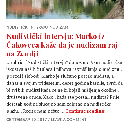
NUDISTIČKI INTERVJU
,
NUDIZAM
Nudistički intervju: Marko iz
Čakoveca kaže da je nudizam raj
na Zemlji
U rubrici “Nudistički intervju” donosimo Vam nudistička
iskustva naših čitalaca i njihova razmišljanja o nudizmu,
prirodi i slobodi. Marko je slučano postao nudista, a
danas u svojim tridesetim, deset godina kasnije, tvrdi da
bi svi bili nudisti kada se ne bi bojali mišljenja okoline i
društvene osude. Kako i kada ste postali nudista? Prije
desetak godina slučajno sam zalutao na nudističku
Nudistički 
plažu… Recite nam nešto …
Continue reading
СЕПТЕМБАР 10, 2017
LEAVE A COMMENT