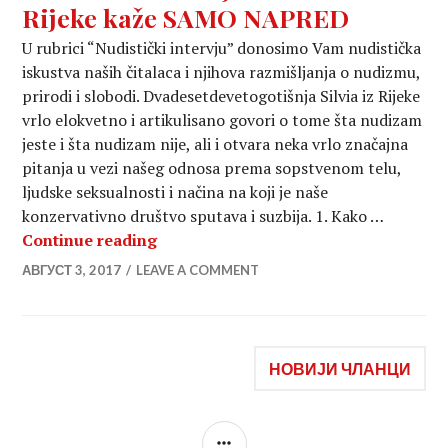
Rijeke kaže SAMO NAPRED
U rubrici “Nudistički intervju” donosimo Vam nudistička
iskustva naših čitalaca i njihova razmišljanja o nudizmu,
prirodi i slobodi. Dvadesetdevetogotišnja Silvia iz Rijeke
vrlo elokvetno i artikulisano govori o tome šta nudizam
jeste i šta nudizam nije, ali i otvara neka vrlo značajna
pitanja u vezi našeg odnosa prema sopstvenom telu,
ljudske seksualnosti i načina na koji je naše
konzervativno društvo sputava i suzbija. 1. Kako …
Nudistički intervju: Silvia iz Rijek
Continue reading
АВГУСТ 3, 2017
LEAVE A COMMENT
Кретање
НОВИЈИ ЧЛАНЦИ
чланака
SIDEBAR