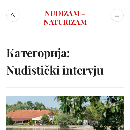
Skip
to
NUDIZAM –
SEARCH
PR
content
NATURIZAM
ME
Категорија:
Nudistički intervju