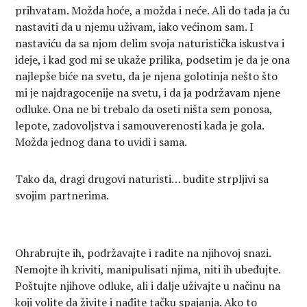
prihvatam. Možda hoće, a možda i neće. Ali do tada ja ću
nastaviti da u njemu uživam, iako većinom sam. I
nastaviću da sa njom delim svoja naturistička iskustva i
ideje, i kad god mi se ukaže prilika, podsetim je da je ona
najlepše biće na svetu, da je njena golotinja nešto što
mi je najdragocenije na svetu, i da ja podržavam njene
odluke. Ona ne bi trebalo da oseti ništa sem ponosa,
lepote, zadovoljstva i samouverenosti kada je gola.
Možda jednog dana to uvidi i sama.
Tako da, dragi drugovi naturisti… budite strpljivi sa
svojim partnerima.
Ohrabrujte ih, podržavajte i radite na njihovoj snazi.
Nemojte ih kriviti, manipulisati njima, niti ih ubeđujte.
Poštujte njihove odluke, ali i dalje uživajte u načinu na
koji volite da živite i nađite tačku spajanja. Ako to