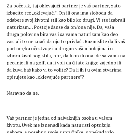
Za početak, taj oklevajući partner je vaš partner, zato
izbacite reč „oklevajući”. On ili ona ima slobodu da
odabere svoj životni stil kao bilo ko drugi. Vi ste izabrali
naturizam… Postoje šanse da on/ona nije. Da, vaša
druga polovina bira vas i sa vama naturizam kao deo
vas, ali to ne znači da nju to privlači. Razmislite da li vaš
partner/ka učestvuje i u drugim vašim hobijima i u
izboru životnog stila, npr, da li on ili ona ide sa vama na
pecanje ili na golf, da li voli da čitate knjige zajedno ili
da kuva baš kako vi to volite? Da li ih i u ovim stvarima
opisujete kao „oklevajuće partnere”?
Naravno da ne.
Vaš partner je jedna od najvažnijih osoba u vašem
životu. Uvek me iznenadi kada naturisti optužuju
nekoga, a posebno svoje supružnike, ponekad vrlo