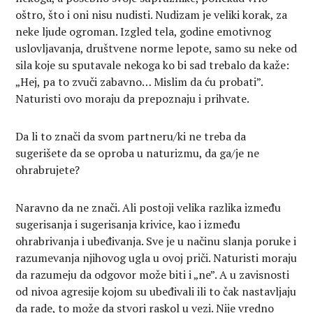
oštro, što i oni nisu nudisti. Nudizam je veliki korak, za
neke ljude ogroman. Izgled tela, godine emotivnog
uslovljavanja, društvene norme lepote, samo su neke od
sila koje su sputavale nekoga ko bi sad trebalo da kaže:
„Hej, pa to zvuči zabavno… Mislim da ću probati”.
Naturisti ovo moraju da prepoznaju i prihvate.
Da li to znači da svom partneru/ki ne treba da
sugerišete da se oproba u naturizmu, da ga/je ne
ohrabrujete?
Naravno da ne znači. Ali postoji velika razlika između
sugerisanja i sugerisanja krivice, kao i između
ohrabrivanja i ubeđivanja. Sve je u načinu slanja poruke i
razumevanja njihovog ugla u ovoj priči. Naturisti moraju
da razumeju da odgovor može biti i „ne”. A u zavisnosti
od nivoa agresije kojom su ubeđivali ili to čak nastavljaju
da rade, to može da stvori raskol u vezi. Nije vredno