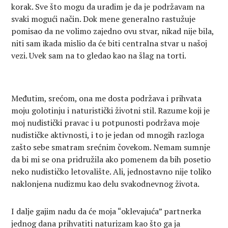
korak. Sve što mogu da uradim je da je podržavam na
svaki mogući način. Dok mene generalno rastužuje
pomisao da ne volimo zajedno ovu stvar, nikad nije bila,
niti sam ikada mislio da će biti centralna stvar u našoj
vezi. Uvek sam na to gledao kao na šlag na torti.
Međutim, srećom, ona me dosta podržava i prihvata
moju golotinju i naturistički životni stil. Razume koji je
moj nudistički pravac i u potpunosti podržava moje
nudističke aktivnosti, i to je jedan od mnogih razloga
zašto sebe smatram srećnim čovekom. Nemam sumnje
da bi mi se ona pridružila ako pomenem da bih posetio
neko nudističko letovalište. Ali, jednostavno nije toliko
naklonjena nudizmu kao delu svakodnevnog života.
I dalje gajim nadu da će moja “oklevajuća” partnerka
jednog dana prihvatiti naturizam kao što ga ja