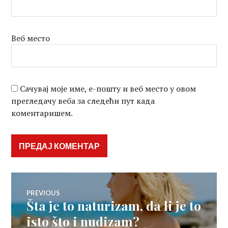
Веб место
Сачувај моје име, е-пошту и веб место у овом
прегледачу веба за следећи пут када
коментаришем.
Кретање
PREVIOUS
Šta je to naturizam, da li je to
Previous
чланка
post:
isto što i nudizam?