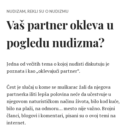
NUDIZAM
,
REKLI SU O NUDIZMU
Vaš partner okleva u
pogledu nudizma?
Jedna od večitih tema o kojoj nudisti diskutuju je
poznata i kao „oklevajući partner”.
Čest je slučaj u kome se muškarac žali da njegova
partnerka iliti lepša polovina neće da učestvuje u
njegovom naturističkom načinu života, bilo kod kuće,
bilo na plaži, na odmoru… mesto nije važno. Brojni
članci, blogovi i komentari, pisani su o ovoj temi na
internet.