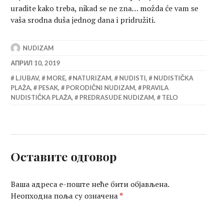
uradite kako treba, nikad se ne zna… možda će vam se
vaša srodna duša jednog dana i pridružiti.
NUDIZAM
АПРИЛ 10, 2019
LJUBAV
,
MORE
,
NATURIZAM
,
NUDISTI
,
NUDISTIČKA
PLAŽA
,
PESAK
,
PORODIČNI NUDIZAM
,
PRAVILA
NUDISTIČKA PLAŽA
,
PREDRASUDE NUDIZAM
,
TELO
Оставите одговор
Ваша адреса е-поште неће бити објављена.
Неопходна поља су означена
*