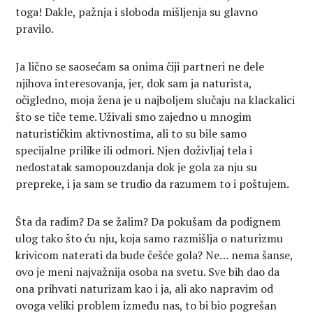
toga! Dakle, pažnja i sloboda mišljenja su glavno
pravilo.
Ja lično se saosećam sa onima čiji partneri ne dele
njihova interesovanja, jer, dok sam ja naturista,
očigledno, moja žena je u najboljem slučaju na klackalici
što se tiče teme. Uživali smo zajedno u mnogim
naturističkim aktivnostima, ali to su bile samo
specijalne prilike ili odmori. Njen doživljaj tela i
nedostatak samopouzdanja dok je gola za nju su
prepreke, i ja sam se trudio da razumem to i poštujem.
Šta da radim? Da se žalim? Da pokušam da podignem
ulog tako što ću nju, koja samo razmišlja o naturizmu
krivicom naterati da bude češće gola? Ne… nema šanse,
ovo je meni najvažnija osoba na svetu. Sve bih dao da
ona prihvati naturizam kao i ja, ali ako napravim od
ovoga veliki problem između nas, to bi bio pogrešan