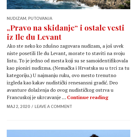
NUDIZAM
,
PUTOVANJA
„Pravo na skidanje“ i ostale vesti
iz Ile du Levant
Ako ste neko ko zdušno zagovara nudizam, a još uvek
niste posetili Ile du Levant, morate to staviti na svoju
listu. To je jedno od mesta koji su se samoidentifikovala
kao pioniri nudizma. (Nemačka i Hrvatska su u trci za tu
kategoriju.) U najmanju ruku, ovo mesto trenutno
izgleda kao kakav nudistički renesansni gradić. Deo
avanture dolaženja do ovog nudističkog ostrva u
„Pravo na sk
Francuskoj je ukrcavanje …
Continue reading
МАЈ 2, 2020
LEAVE A COMMENT