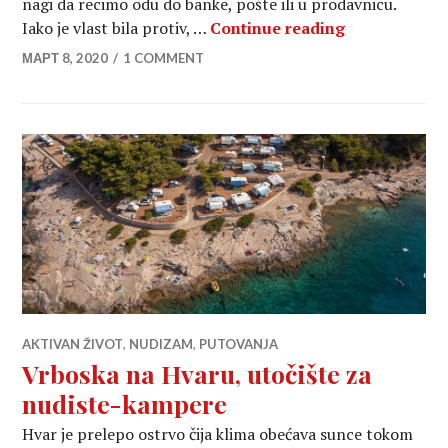
nagi da recimo odu do banke, pošte ili u prodavnicu.
Dokumentarni
Iako je vlast bila protiv, …
Continue reading
МАРТ 8, 2020
1 COMMENT
AKTIVAN ŽIVOT
,
NUDIZAM
,
PUTOVANJA
Vrboska na Hvaru, utočište za
nudiste-kampere
Hvar je prelepo ostrvo čija klima obećava sunce tokom