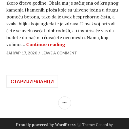
skoro čitave godine. Obala mu je sačinjena od krupnog
kamenja i kamenih ploča koje su ulivene jedna u drugu
pomoću betona, tako da je uvek besprekorno čista, a
svaka biljka koju ugledate je zdrava. U ovakvoj prirodi
ćete se uvek osećati dobrodošli, a i inspirisaće vas da
budete domaćini i čuvaćete ovo mesto. Nama, koji
Vrboska na Hvaru, utočište 
volimo …
Continue reading
ЈАНУАР 17, 2020
LEAVE A COMMENT
Кретање
СТАРИЈИ ЧЛАНЦИ
чланака
SIDEBAR
Proudly powered by WordPress
Theme: Canard by