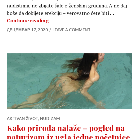
nudistima, ne zbijate šale o ženskim grudima. A ne daj
bože da dobijete erekciju – verovatno ćete biti …
Cela jedna gola godina
Continue reading
ДЕЦЕМБАР 17, 2020
LEAVE A COMMENT
AKTIVAN ŽIVOT
,
NUDIZAM
Kako priroda nalaže – pogled na
naturizam iz ugla jedne početnice