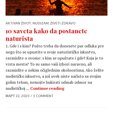
AKTIVAN ŽIVOT
,
NUDIZAM
,
ŽIVETI ZDRAVO
10 saveta kako da postanete
naturista
1. Gde i s kim? Pošto treba da donesete par odluka pre
nego što se upustite u svoje naturističko iskustvo,
razmislite o ovome: s kim se upuštate i gde? Koja je to
vrsta mesta? To su samo vaši izbori naravno, ali
razmislite o nekim očiglednim okolnostima. Ako želite
nudističko iskustvo, a još uvek niste načisto sa svojim
golim telom, nemojte bukirati odmah odmor na
10 saveta kako da postan
nudističkoj …
Continue reading
МАРТ 22, 2020
1 COMMENT