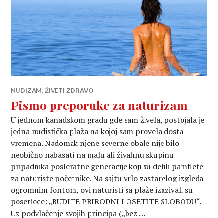
NUDIZAM
,
ŽIVETI ZDRAVO
Pismo preporuke za naturizam
U jednom kanadskom gradu gde sam živela, postojala je
jedna nudistička plaža na kojoj sam provela dosta
vremena. Nadomak njene severne obale nije bilo
neobično nabasati na malu ali živahnu skupinu
pripadnika posleratne generacije koji su delili pamflete
za naturiste početnike. Na sajtu vrlo zastarelog izgleda
ogromnim fontom, ovi naturisti sa plaže izazivali su
posetioce: „BUDITE PRIRODNI I OSETITE SLOBODU“.
Uz podvlačenje svojih principa („bez …