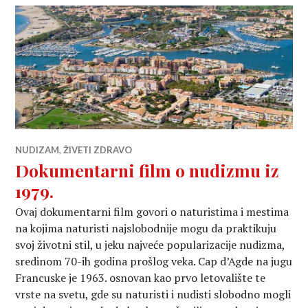
NUDIZAM
,
ŽIVETI ZDRAVO
Dokumentarni film o nudizmu iz
1979.
Ovaj dokumentarni film govori o naturistima i mestima
na kojima naturisti najslobodnije mogu da praktikuju
svoj životni stil, u jeku najveće popularizacije nudizma,
sredinom 70-ih godina prošlog veka. Cap d’Agde na jugu
Francuske je 1963. osnovan kao prvo letovalište te
vrste na svetu, gde su naturisti i nudisti slobodno mogli