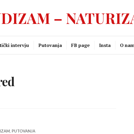
DIZAM – NATURI
ički intervju
Putovanja
FB page
Insta
O na
red
IZAM
,
PUTOVANJA