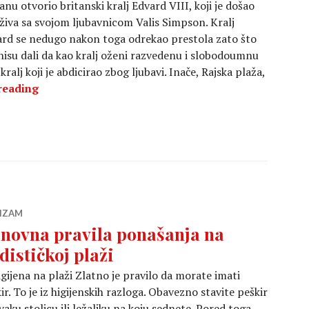
anu otvorio britanski kralj Edvard VIII, koji je došao
živa sa svojom ljubavnicom Valis Simpson. Kralj
rd se nedugo nakon toga odrekao prestola zato što
isu dali da kao kralj oženi razvedenu i slobodoumnu
ralj koji je abdicirao zbog ljubavi. Inače, Rajska plaža,
Nudizam u dvoje
reading
IZAM
novna pravila ponašanja na
dističkoj plaži
igijena na plaži Zlatno je pravilo da morate imati
ir. To je iz higijenskih razloga. Obavezno stavite peškir
vaku stolicu ili ležaljku na koju sednete. Pored toga,