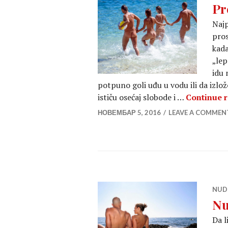
Pr
Najp
pros
kad
„lep
idu 
potpuno goli uđu u vodu ili da izlo
ističu osećaj slobode i …
Continue 
НОВЕМБАР 5, 2016
LEAVE A COMMEN
NUD
Nu
Da l