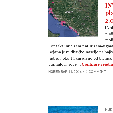
IN
pl
2.
Ukol
nudi
moli
Kontakt: nudizam.naturizam@gmai
Bojana je nudističko naselje na ba
Jadran, oko 14 km južno od Ulcinja.
bungalovi, sobe …
Continue readi
НОВЕМБАР 11, 2016
1 COMMENT
NUD