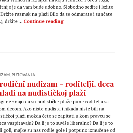
itnije je da vam bude udobno. Slobodno sedite i ležite
. Držite razmak na plaži Bilo da se odmarate i sunčate
Osnovna pravila ponašanja na 
(…), držite …
Continue reading
IZAM
,
PUTOVANJA
rodični nudizam – roditelji, deca
mladi na nudističkoj plaži
i ne znaju da su nudističke plaže pune roditelja sa
m decom. Ako niste nudista i nikada niste bili na
stičkoj plaži možda ćete se zapitati u kom pravcu se
eca vaspitavaju? Da li je to suviše liberalno? Da li je to
li goli, majke su nas rodile gole i potpuno izmučene od