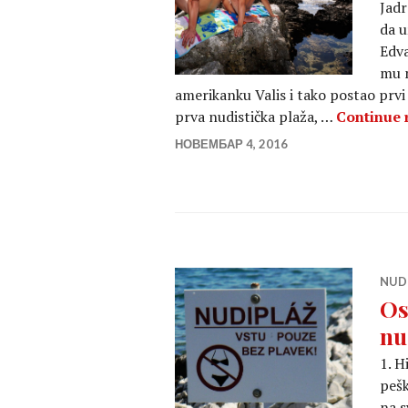
Jadr
da u
Edva
mu n
amerikanku Valis i tako postao prvi k
prva nudistička plaža, …
Continue 
НОВЕМБАР 4, 2016
NUD
Os
nu
1. H
pešk
na s