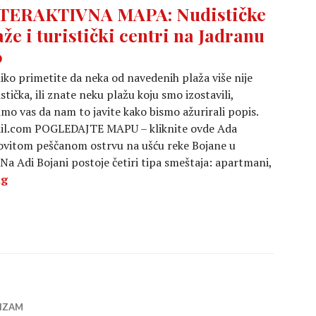
TERAKTIVNA MAPA: Nudističke
aže i turistički centri na Jadranu
0
iko primetite da neka od navedenih plaža više nije
stička, ili znate neku plažu koju smo izostavili,
mo vas da nam to javite kako bismo ažurirali popis.
l.com POGLEDAJTE MAPU – kliknite ovde Ada
jkovitom peščanom ostrvu na ušću reke Bojane u
 Na Adi Bojani postoje četiri tipa smeštaja: apartmani,
INTERAKTIVNA MAPA: Nudističke plaže i turistički cent
ng
IZAM