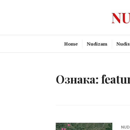
Skip
NU
to
content
Home
Nudizam
Nudist
Ознака:
featu
NUD