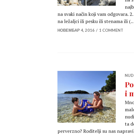
najb
na svaki način koji vam odgovara. 2
na ležaljci ili pesku ili stenama ili 
НОВЕМБАР 4, 2016
1 COMMENT
NUD
Po
i 
Mnog
malo
nudi
ta d
perverzno? Roditelji su nas napravi