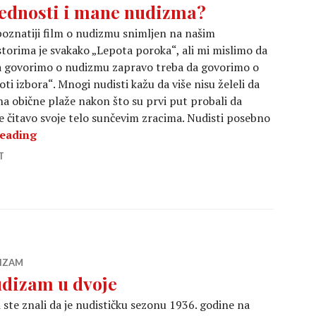
ednosti i mane nudizma?
oznatiji film o nudizmu snimljen na našim
torima je svakako „Lepota poroka“, ali mi mislimo da
a govorimo o nudizmu zapravo treba da govorimo o
oti izbora“. Mnogi nudisti kažu da više nisu želeli da
na obične plaže nakon što su prvi put probali da
že čitavo svoje telo sunčevim zracima. Nudisti posebno
Prednosti i mane nudizma?
reading
T
IZAM
dizam u dvoje
i ste znali da je nudističku sezonu 1936. godine na