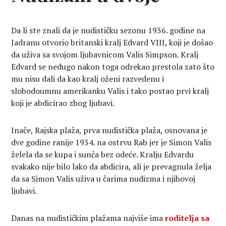
Da li ste znali da je nudističku sezonu 1936. godine na
Jadranu otvorio britanski kralj Edvard VIII, koji je došao
da uživa sa svojom ljubavnicom Valis Simpson. Kralj
Edvard se nedugo nakon toga odrekao prestola zato što
mu nisu dali da kao kralj oženi razvedenu i
slobodoumnu amerikanku Valis i tako postao prvi kralj
koji je abdicirao zbog ljubavi.
Inače, Rajska plaža, prva nudistička plaža, osnovana je
dve godine ranije 1934. na ostrvu Rab jer je Simon Valis
želela da se kupa i sunča bez odeće. Kralju Edvardu
svakako nije bilo lako da abdicira, ali je prevagnula želja
da sa Simon Valis uživa u čarima nudizma i njihovoj
ljubavi.
Danas na nudističkim plažama najviše ima
roditelja sa