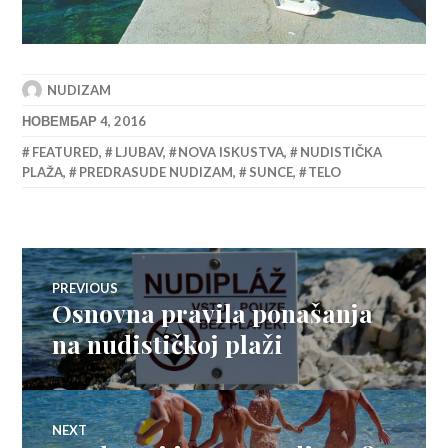
NUDIZAM
НОВЕМБАР 4, 2016
FEATURED
,
LJUBAV
,
NOVA ISKUSTVA
,
NUDISTIČKA
PLAŽA
,
PREDRASUDE NUDIZAM
,
SUNCE
,
TELO
Кретање
PREVIOUS
Osnovna pravila ponašanja
Previous
чланка
post:
na nudističkoj plaži
NEXT