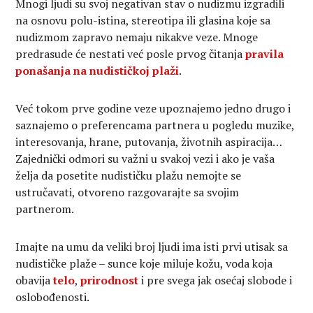
Mnogi ljudi su svoj negativan stav o nudizmu izgradili
na osnovu polu-istina, stereotipa ili glasina koje sa
nudizmom zapravo nemaju nikakve veze. Mnoge
predrasude će nestati već posle prvog čitanja
pravila
ponašanja na nudističkoj plaži
.
Već tokom prve godine veze upoznajemo jedno drugo i
saznajemo o preferencama partnera u pogledu muzike,
interesovanja, hrane, putovanja, životnih aspiracija…
Zajednički odmori su važni u svakoj vezi i ako je vaša
želja da posetite nudističku plažu nemojte se
ustručavati, otvoreno razgovarajte sa svojim
partnerom.
Imajte na umu da veliki broj ljudi ima isti prvi utisak sa
nudističke plaže – sunce koje miluje kožu, voda koja
obavija
telo
,
prirodnost
i pre svega jak osećaj slobode i
oslobođenosti.