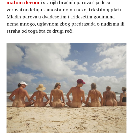
malom decom
i starijih bračnih parova čija deca
verovatno letuju samostalno na nekoj tekstilnoj plaži.
Mladih parova u dvadesetim i tridesetim godinama
nema mnogo, uglavnom zbog predrasuda o nudizmu ili
straha od toga šta će drugi reći.