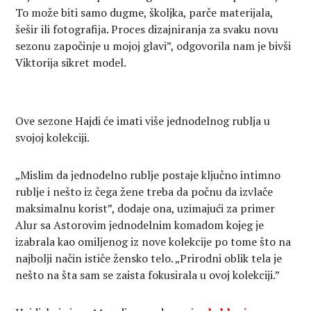
To može biti samo dugme, školjka, parče materijala,
šešir ili fotografija. Proces dizajniranja za svaku novu
sezonu započinje u mojoj glavi”, odgovorila nam je bivši
Viktorija sikret model.
Ove sezone Hajdi će imati više jednodelnog rublja u
svojoj kolekciji.
„Mislim da jednodelno rublje postaje ključno intimno
rublje i nešto iz čega žene treba da počnu da izvlače
maksimalnu korist”, dodaje ona, uzimajući za primer
Alur sa Astorovim jednodelnim komadom kojeg je
izabrala kao omiljenog iz nove kolekcije po tome što na
najbolji način ističe žensko telo. „Prirodni oblik tela je
nešto na šta sam se zaista fokusirala u ovoj kolekciji.”