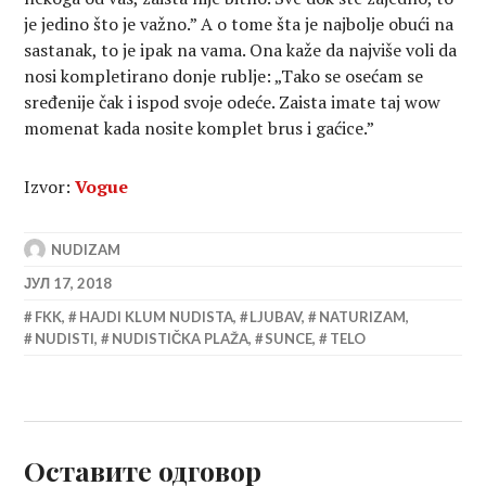
je jedino što je važno.” A o tome šta je najbolje obući na
sastanak, to je ipak na vama. Ona kaže da najviše voli da
nosi kompletirano donje rublje: „Tako se osećam se
sređenije čak i ispod svoje odeće. Zaista imate taj wow
momenat kada nosite komplet brus i gaćice.”
Izvor:
Vogue
NUDIZAM
ЈУЛ 17, 2018
FKK
,
HAJDI KLUM NUDISTA
,
LJUBAV
,
NATURIZAM
,
NUDISTI
,
NUDISTIČKA PLAŽA
,
SUNCE
,
TELO
Оставите одговор