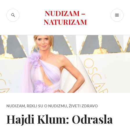
Skip
to
NUDIZAM –
SEARCH
PR
content
NATURIZAM
ME
NUDIZAM
,
REKLI SU O NUDIZMU
,
ŽIVETI ZDRAVO
Hajdi Klum: Odrasla