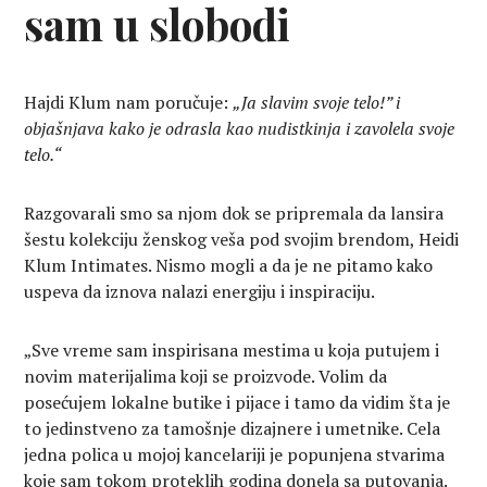
sam u slobodi
Hajdi Klum nam poručuje:
„Ja slavim svoje telo!” i
objašnjava kako je odrasla kao nudistkinja i zavolela svoje
telo.“
Razgovarali smo sa njom dok se pripremala da lansira
šestu kolekciju ženskog veša pod svojim brendom, Heidi
Klum Intimates. Nismo mogli a da je ne pitamo kako
uspeva da iznova nalazi energiju i inspiraciju.
„Sve vreme sam inspirisana mestima u koja putujem i
novim materijalima koji se proizvode. Volim da
posećujem lokalne butike i pijace i tamo da vidim šta je
to jedinstveno za tamošnje dizajnere i umetnike. Cela
jedna polica u mojoj kancelariji je popunjena stvarima
koje sam tokom proteklih godina donela sa putovanja.