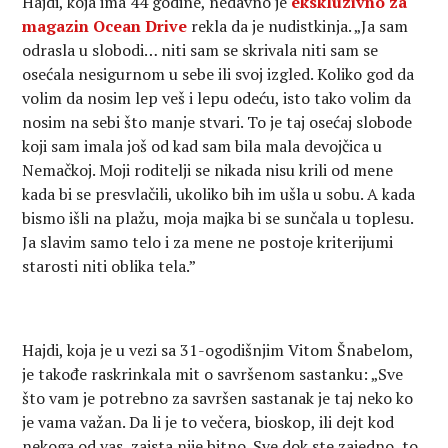
Hajdi, koja ima 44 godine, nedavno je
ekskluzivno za
magazin Ocean Drive
rekla da je nudistkinja. „Ja sam
odrasla u slobodi… niti sam se skrivala niti sam se
osećala nesigurnom u sebe ili svoj izgled. Koliko god da
volim da nosim lep veš i lepu odeću, isto tako volim da
nosim na sebi što manje stvari. To je taj osećaj slobode
koji sam imala još od kad sam bila mala devojčica u
Nemačkoj. Moji roditelji se nikada nisu krili od mene
kada bi se presvlačili, ukoliko bih im ušla u sobu. A kada
bismo išli na plažu, moja majka bi se sunčala u toplesu.
Ja slavim samo telo i za mene ne postoje kriterijumi
starosti niti oblika tela.”
Hajdi, koja je u vezi sa 31-ogodišnjim Vitom Šnabelom,
je takođe raskrinkala mit o savršenom sastanku: „Sve
što vam je potrebno za savršen sastanak je taj neko ko
je vama važan. Da li je to večera, bioskop, ili dejt kod
nekoga od vas, zaista nije bitno. Sve dok ste zajedno, to