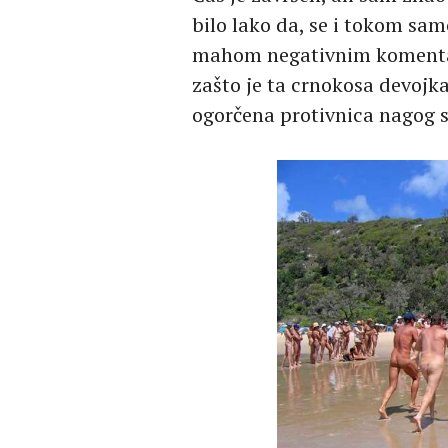
bilo lako da, se i tokom s
mahom negativnim komentari
zašto je ta crnokosa devojk
ogorčena protivnica nagog 