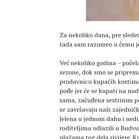
Za nekoliko dana, pre sledeć
tada sam razumeo u čemu je 
Već nekoliko godina – počela
sezone, dok smo se priprema
prodavnicu kupaćih kostima,
pođe jer će se kupati na nud
sama, začuđena sestrinim po
se završavaju naši zajednički
Jelena u jednom dahu i ned
roditeljima odlazili u Budvu
plažama tog dela rivijere. 