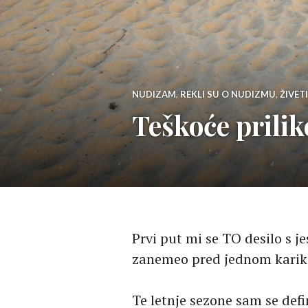
NUDIZAM
,
REKLI SU O NUDIZMU
,
ŽIVET
Teškoće prili
Prvi put mi se TO desilo s j
zanemeo pred jednom kari
Te letnje sezone sam se defi