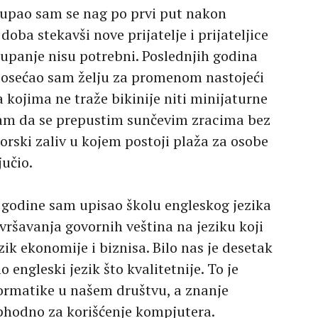
Kupao sam se nag po prvi put nakon
oba stekavši nove prijatelje i prijateljice
kupanje nisu potrebni. Poslednjih godina
, osećao sam želju za promenom nastojeći
 kojima ne traže bikinije niti minijaturne
sam da se prepustim sunčevim zracima bez
orski zaliv u kojem postoji plaža za osobe
jučio.
 godine sam upisao školu engleskog jezika
ršavanja govornih veština na jeziku koji
k ekonomije i biznisa. Bilo nas je desetak
 engleski jezik što kvalitetnije. To je
ormatike u našem društvu, a znanje
ophodno za korišćenje kompjutera.