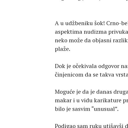
A u udžbeniku šok! Crno-beli
aspektima nudizma privukao 
neko može da objasni razlik
plaže.
Dok je očekivala odgovor na
činjenicom da se takva vrsta
Moguće je da je danas drugač
makar i u vidu karikature p
bilo je sasvim “unusual”.
Podigao sam ruku utišavši dr