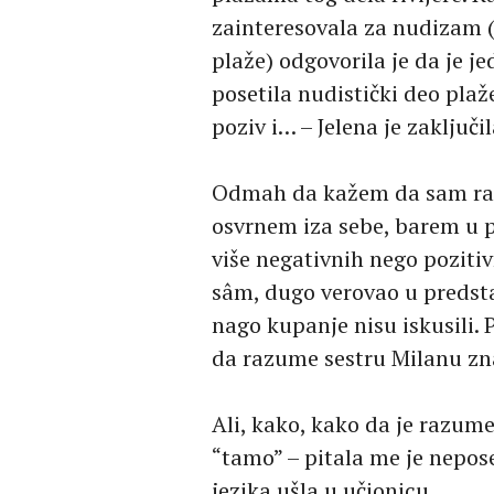
zainteresovala za nudizam (
plaže) odgovorila je da je j
posetila nudistički deo plaže
poziv i… – Jelena je zaključ
Odmah da kažem da sam raz
osvrnem iza sebe, barem u p
više negativnih nego pozitiv
sâm, dugo verovao u predstav
nago kupanje nisu iskusili.
da razume sestru Milanu znaj
Ali, kako, kako da je razum
“tamo” – pitala me je nepos
jezika ušla u učionicu.