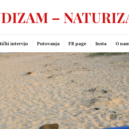
DIZAM – NATURI
ički intervju
Putovanja
FB page
Insta
O na