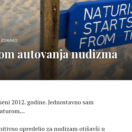
I ZDRAVO
kom autovanja nudizma
eseni 2012. godine. Jednostavno sam
katurom…
nitivno opredelio za nudizam otišavši u