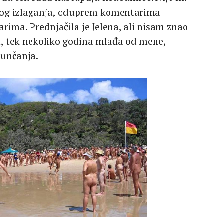
amog izlaganja, oduprem komentarima
ma. Prednjačila je Jelena, ali nisam znao
a, tek nekoliko godina mlađa od mene,
sunčanja.