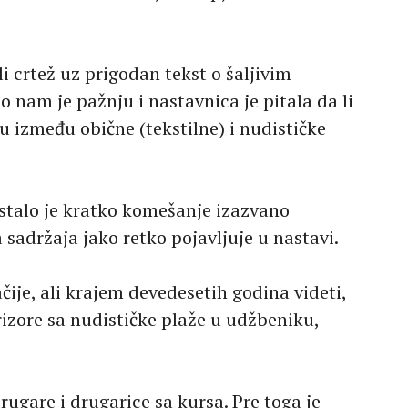
 crtež uz prigodan tekst o šaljivim
nam je pažnju i nastavnica je pitala da li
u između obične (tekstilne) i nudističke
stalo je kratko komešanje izazvano
 sadržaja jako retko pojavljuje u nastavi.
ije, ali krajem devedesetih godina videti,
rizore sa nudističke plaže u udžbeniku,
ugare i drugarice sa kursa. Pre toga je