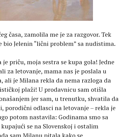
eg časa, zamolila me je za razgovor. Tek
bio Jelenin “lični problem” sa nudistima.
 je priču, moja sestra se kupa gola! Jedne
li za letovanje, mama nas je poslala u
 ali je Milana rekla da nema razloga da
ističkoj plaži! U prodavnicu sam otišla
našanjem jer sam, u trenutku, shvatila da
, porodični odlasci na letovanje – rekla je
ugo potom nastavila: Godinama smo sa
 kupajući se na Slovenskoj i ostalim
Kada sam Milanu pitala kako se