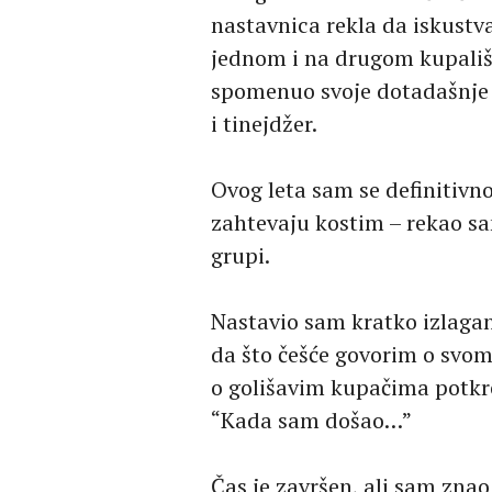
nastavnica rekla da iskustva
jednom i na drugom kupališt
spomenuo svoje dotadašnje 
i tinejdžer.
Ovog leta sam se definitivn
zahtevaju kostim – rekao sa
grupi.
Nastavio sam kratko izlagan
da što češće govorim o svom
o golišavim kupačima potkr
“Kada sam došao…”
Čas je završen, ali sam zna