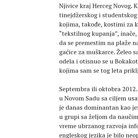
Njivice kraj Herceg Novog. 
tinejdžerskog i studentskog d
kojima, takođe, kostimi za 
“tekstilnog kupanja”, inače
da se premestim na plaže na
gaćice za muškarce. Želeo 
odela i otisnuo se u Bokakot
kojima sam se tog leta prikl
Septembra ili oktobra 2012.
u Novom Sadu sa ciljem usav
je danas dominantan kao jezi
u grupi sa željom da naučimo
vreme ubrzanog razvoja inf
engleskog jezika je bilo ne