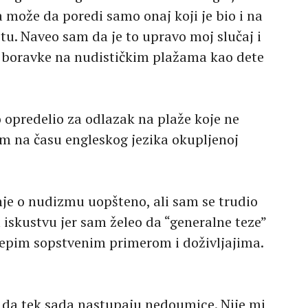
 može da poredi samo onaj koji je bio i na
u. Naveo sam da je to upravo moj slučaj i
boravke na nudističkim plažama kao dete
o opredelio za odlazak na plaže koje ne
m na času engleskog jezika okupljenoj
je o nudizmu uopšteno, ali sam se trudio
 iskustvu jer sam želeo da “generalne teze”
epim sopstvenim primerom i doživljajima.
o da tek sada nastupaju nedoumice. Nije mi