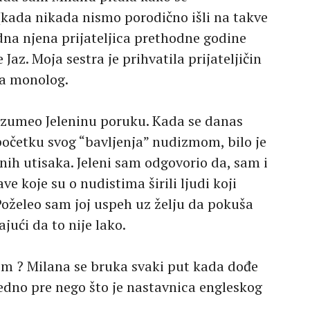
kada nikada nismo porodično išli na takve
edna njena prijateljica prethodne godine
 Jaz. Moja sestra je prihvatila prijateljičin
ila monolog.
umeo Jeleninu poruku. Kada se danas
očetku svog “bavljenja” nudizmom, bilo je
nih utisaka. Jeleni sam odgovorio da, sam i
e koje su o nudistima širili ljudi koji
 Poželeo sam joj uspeh uz želju da pokuša
ući da to nije lako.
em ? Milana se bruka svaki put kada dođe
edno pre nego što je nastavnica engleskog