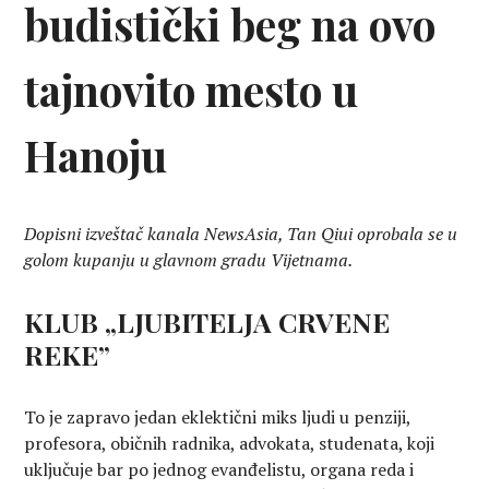
budistički beg na ovo
tajnovito mesto u
Hanoju
Dopisni izveštač kanala NewsAsia, Tan Qiui oprobala se u
golom kupanju u glavnom gradu Vijetnama.
KLUB „LJUBITELJA CRVENE
REKE”
To je zapravo jedan eklektični miks ljudi u penziji,
profesora, običnih radnika, advokata, studenata, koji
uključuje bar po jednog evanđelistu, organa reda i