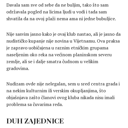
Davala sam sve od sebe da ne buljim, tako što sam
održavala pogled na licima ljudi u vodi i tada sam
shvatila da na ovoj plaži nema ama ni jedne bubuljice.
Nije sasvim jasno kako je ovaj klub nastao, ali je jasno da
nudističko kupanje nije novina u Vijetnamu. Ova praksa
je zapravo uobičajena u raznim etničkim grupama
naseljenim oko reka na većinom planinskom severu
zemlje, ali se i dalje smatra čudnom u velikim
gradovima.
Nudizam ovde nije nelegalan, sem u sred centra grada i
na nekim kulturnim ili verskim okupljanjima, što
objašnjava zašto članovi ovog kluba nikada nisu imali
problema sa čuvarima reda.
DUH ZAJEDNICE