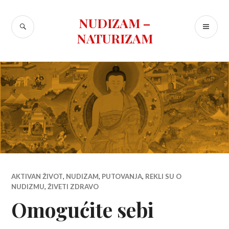
Skip
to
NUDIZAM –
SEARCH
PR
content
NATURIZAM
ME
AKTIVAN ŽIVOT
,
NUDIZAM
,
PUTOVANJA
,
REKLI SU O
NUDIZMU
,
ŽIVETI ZDRAVO
Omogućite sebi