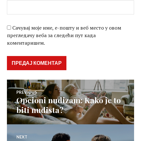
Сачувај моје име, е-пошту и веб место у овом
прегледачу веба за следећи пут када
коментаришем.
Кретање
PREVIOUS
Opcioni nudizam: Kako je to
Previous
чланка
post:
biti nudista?
NEXT