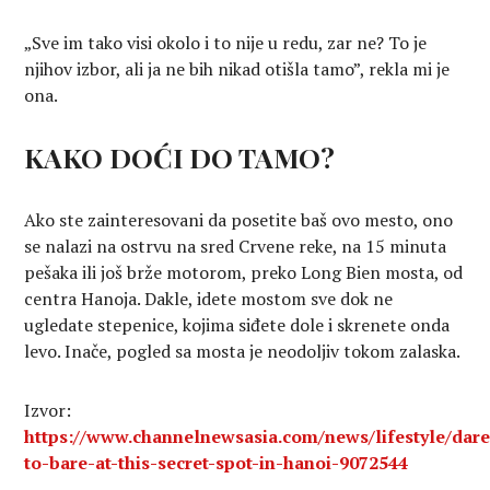
„Sve im tako visi okolo i to nije u redu, zar ne? To je
njihov izbor, ali ja ne bih nikad otišla tamo”, rekla mi je
ona.
KAKO DOĆI DO TAMO?
Ako ste zainteresovani da posetite baš ovo mesto, ono
se nalazi na ostrvu na sred Crvene reke, na 15 minuta
pešaka ili još brže motorom, preko Long Bien mosta, od
centra Hanoja. Dakle, idete mostom sve dok ne
ugledate stepenice, kojima siđete dole i skrenete onda
levo. Inače, pogled sa mosta je neodoljiv tokom zalaska.
Izvor:
https://www.channelnewsasia.com/news/lifestyle/dare
to-bare-at-this-secret-spot-in-hanoi-9072544