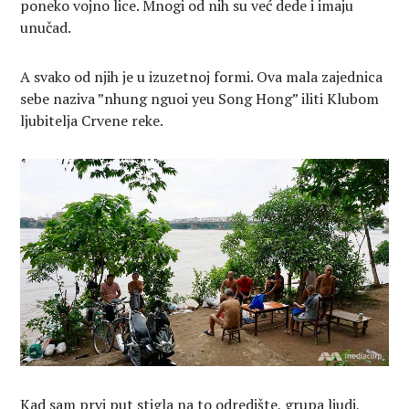
poneko vojno lice. Mnogi od nih su već dede i imaju
unučad.
A svako od njih je u izuzetnoj formi. Ova mala zajednica
sebe naziva ”nhung nguoi yeu Song Hong” iliti Klubom
ljubitelja Crvene reke.
Kad sam prvi put stigla na to odredište, grupa ljudi,