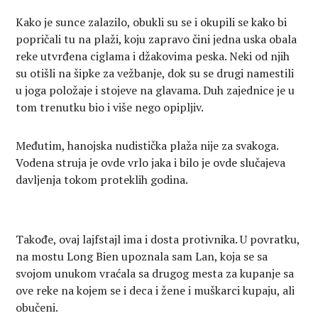
Kako je sunce zalazilo, obukli su se i okupili se kako bi
popričali tu na plaži, koju zapravo čini jedna uska obala
reke utvrđena ciglama i džakovima peska. Neki od njih
su otišli na šipke za vežbanje, dok su se drugi namestili
u joga položaje i stojeve na glavama. Duh zajednice je u
tom trenutku bio i više nego opipljiv.
Međutim, hanojska nudistička plaža nije za svakoga.
Vodena struja je ovde vrlo jaka i bilo je ovde slučajeva
davljenja tokom proteklih godina.
Takođe, ovaj lajfstajl ima i dosta protivnika. U povratku,
na mostu Long Bien upoznala sam Lan, koja se sa
svojom unukom vraćala sa drugog mesta za kupanje sa
ove reke na kojem se i deca i žene i muškarci kupaju, ali
obučeni.