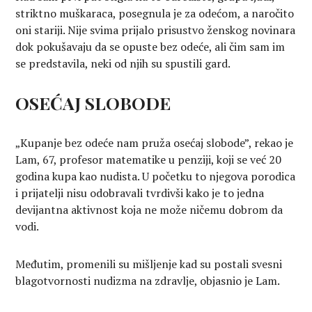
striktno muškaraca, posegnula je za odećom, a naročito
oni stariji. Nije svima prijalo prisustvo ženskog novinara
dok pokušavaju da se opuste bez odeće, ali čim sam im
se predstavila, neki od njih su spustili gard.
OSEĆAJ SLOBODE
„Kupanje bez odeće nam pruža osećaj slobode”, rekao je
Lam, 67, profesor matematike u penziji, koji se već 20
godina kupa kao nudista. U početku to njegova porodica
i prijatelji nisu odobravali tvrdivši kako je to jedna
devijantna aktivnost koja ne može ničemu dobrom da
vodi.
Međutim, promenili su mišljenje kad su postali svesni
blagotvornosti nudizma na zdravlje, objasnio je Lam.