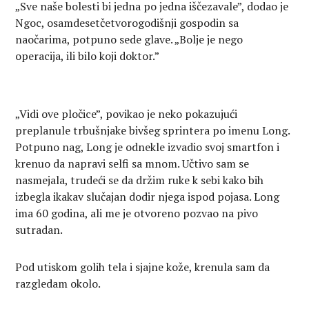
„Sve naše bolesti bi jedna po jedna iščezavale”, dodao je
Ngoc, osamdesetčetvorogodišnji gospodin sa
naočarima, potpuno sede glave. „Bolje je nego
operacija, ili bilo koji doktor.”
„Vidi ove pločice”, povikao je neko pokazujući
preplanule trbušnjake bivšeg sprintera po imenu Long.
Potpuno nag, Long je odnekle izvadio svoj smartfon i
krenuo da napravi selfi sa mnom. Učtivo sam se
nasmejala, trudeći se da držim ruke k sebi kako bih
izbegla ikakav slučajan dodir njega ispod pojasa. Long
ima 60 godina, ali me je otvoreno pozvao na pivo
sutradan.
Pod utiskom golih tela i sjajne kože, krenula sam da
razgledam okolo.