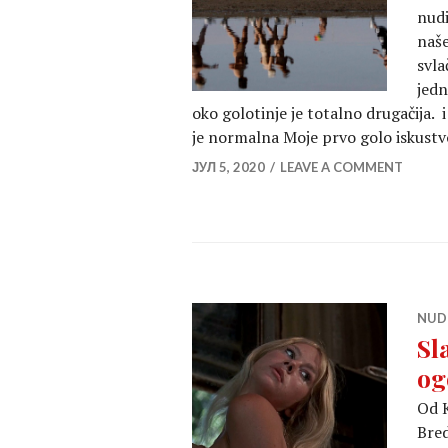
nudi
naše
svla
jedn
oko golotinje je totalno drugačija. i
je normalna Moje prvo golo iskustv
ЈУЛ 5, 2020
LEAVE A COMMENT
NUD
Sl
og
Od K
Bred