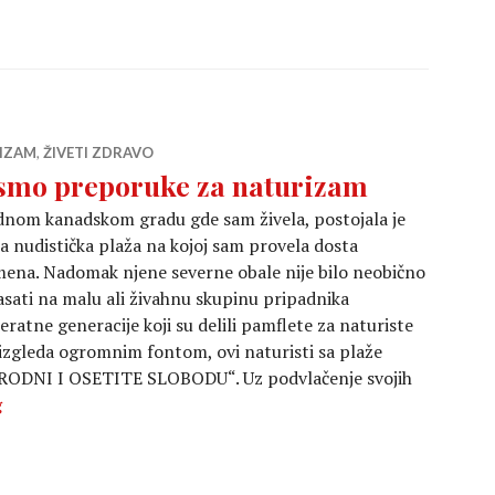
IZAM
,
ŽIVETI ZDRAVO
smo preporuke za naturizam
dnom kanadskom gradu gde sam živela, postojala je
a nudistička plaža na kojoj sam provela dosta
ena. Nadomak njene severne obale nije bilo neobično
sati na malu ali živahnu skupinu pripadnika
eratne generacije koji su delili pamflete za naturiste
 izgleda ogromnim fontom, ovi naturisti sa plaže
RIRODNI I OSETITE SLOBODU“. Uz podvlačenje svojih
Pismo preporuke za naturizam
g