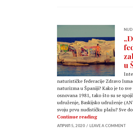
NUDI
„D
fe
za
u 
Int
naturističke federacije Zdravo Ismae
naturizma u Španiji? Kako je to sv
osnovana 1981, tako što su se spoji
udruženje, Baskijsko udruženje (ANV
svoju prvu nudističku plažu? Sve d
„Da nije Špansk
Continue reading
АПРИЛ 5, 2020
LEAVE A COMMENT