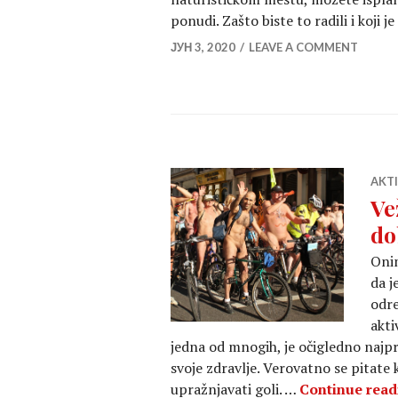
ponudi. Zašto biste to radili i koji j
ЈУН 3, 2020
LEAVE A COMMENT
AKT
Ve
do
Onim
da j
odr
akti
jedna od mnogih, je očigledno najpri
svoje zdravlje. Verovatno se pitat
upražnjavati goli. …
Continue read