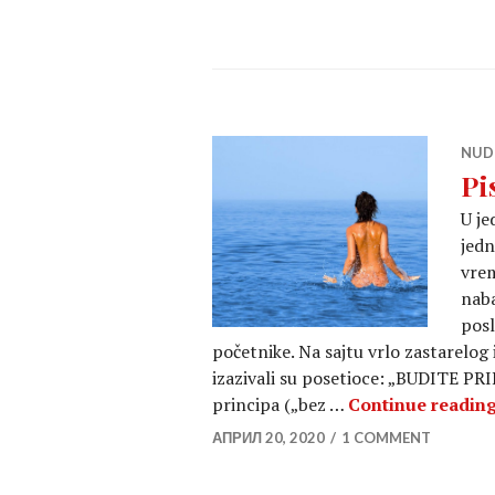
NUD
Pi
U je
jedn
vrem
naba
posl
početnike. Na sajtu vrlo zastarelog
izazivali su posetioce: „BUDITE P
principa („bez …
Continue readin
АПРИЛ 20, 2020
1 COMMENT