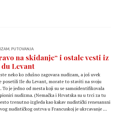
IZAM
,
PUTOVANJA
ravo na skidanje“ i ostale vesti iz
e du Levant
ste neko ko zdušno zagovara nudizam, a još uvek
e posetili Ile du Levant, morate to staviti na svoju
u. To je jedno od mesta koji su se samoidentifikovala
pioniri nudizma. (Nemačka i Hrvatska su u trci za tu
esto trenutno izgleda kao kakav nudistički renesansni
vog nudističkog ostrva u Francuskoj je ukrcavanje …
je“ i ostale vesti iz Ile du Levant