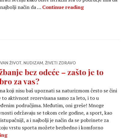
Jednostavni vodič za š
e najbolji način da …
Continue reading
IVAN ŽIVOT
,
NUDIZAM
,
ŽIVETI ZDRAVO
žbanje bez odeće – zašto je to
bro za vas?
a koji nisu baš upoznati sa naturizmom često se čini
e to aktivnost rezervisana samo za leto, i to u
eđenim područjima. Međutim, oni greše! Mnoge
vnosti održavaju se tokom cele godine, a sport, kao
stupačnijI, a i najbolji je način da se pobrinete za
e koju vrstu sporta možete bezbedno i komforno
Vežbanje bez odeće – zašto je to dobro za vas?
ing