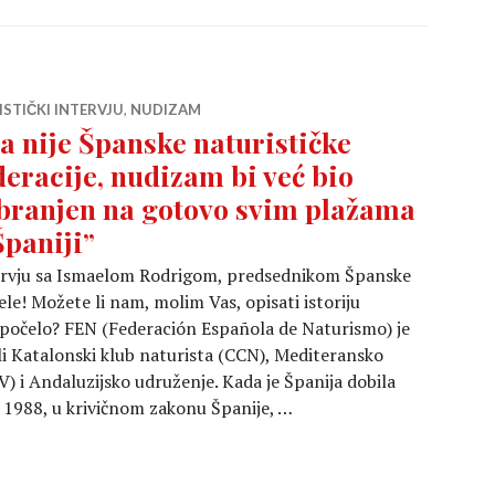
STIČKI INTERVJU
,
NUDIZAM
a nije Španske naturističke
deracije, nudizam bi već bio
branjen na gotovo svim plažama
Španiji”
ervju sa Ismaelom Rodrigom, predsednikom Španske
le! Možete li nam, molim Vas, opisati istoriju
e počelo? FEN (Federación Española de Naturismo) je
li Katalonski klub naturista (CCN), Mediteransko
) i Andaluzijsko udruženje. Kada je Španija dobila
o 1988, u krivičnom zakonu Španije, …
e naturističke federacije, nudizam bi već bio zabranjen n