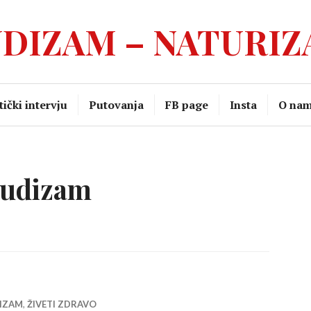
DIZAM – NATURI
ički intervju
Putovanja
FB page
Insta
O na
udizam
IZAM
,
ŽIVETI ZDRAVO