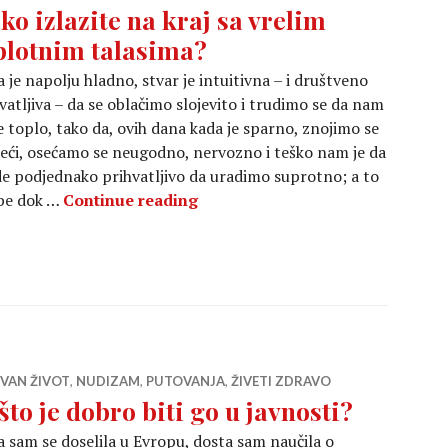
ko izlazite na kraj sa vrelim
plotnim talasima?
 je napolju hladno, stvar je intuitivna – i društveno
vatljiva – da se oblačimo slojevito i trudimo se da nam
 toplo, tako da, ovih dana kada je sparno, znojimo se
eći, osećamo se neugodno, nervozno i teško nam je da
de podjednako prihvatljivo da uradimo suprotno; a to
Kako izlazite na kraj sa vrelim 
ebe dok …
Continue reading
IVAN ŽIVOT
,
NUDIZAM
,
PUTOVANJA
,
ŽIVETI ZDRAVO
što je dobro biti go u javnosti?
 sam se doselila u Evropu, dosta sam naučila o