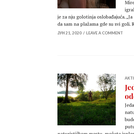
Mire
igra
je za nju golotinja oslobađajuća. „J
da sam na plažama gde su svi goli.
ЈУН 21, 2020
LEAVE A COMMENT
AKT
Je
od
Jeda
natu
bude
putu
naturističkom mestu, možete isplanir