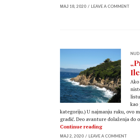
МАЈ 18, 2020
LEAVE A COMMENT
NUD
„P
Il
Ako 
nist
list
kao 
kategoriju.) U najmanju ruku, ovo m
gradić. Deo avanture dolaženja do o
„Pravo na skidan
Continue reading
МАЈ 2, 2020
LEAVE A COMMENT