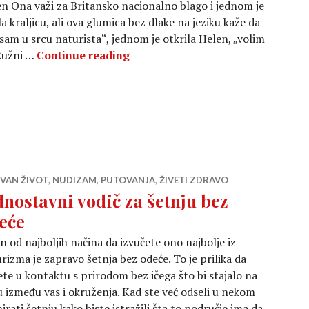
n Ona važi za Britansko nacionalno blago i jednom je
la kraljicu, ali ova glumica bez dlake na jeziku kaže da
a sam u srcu naturista“, jednom je otkrila Helen, „volim
Slavni nudisti: zvezde koje vole 
 Ružni …
Continue reading
IVAN ŽIVOT
,
NUDIZAM
,
PUTOVANJA
,
ŽIVETI ZDRAVO
dnostavni vodič za šetnju bez
eće
n od najboljih načina da izvučete ono najbolje iz
rizma je zapravo šetnja bez odeće. To je prilika da
te u kontaktu s prirodom bez ičega što bi stajalo na
 između vas i okruženja. Kad ste već odseli u nekom
ati šetnju kako biste istražili šta to područje ima da