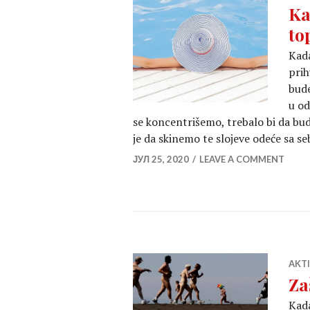
Ka
to
Kada
prih
bude
u od
se koncentrišemo, trebalo bi da bu
je da skinemo te slojeve odeće sa s
ЈУЛ 25, 2020
LEAVE A COMMENT
AKT
Za
Kada