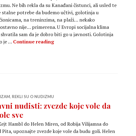
zmu. Ne bih rekla da su Kanađani čistunci, ali usled te
 stalne potrebe da budemo učtivi, golotinja u
čionicama, na treninzima, na plaži… nekako
ostavno nije… primerena. U Evropi socijalna klima
 shvatila sam da je dobro biti go u javnosti. Golotinja
Zašto je dobro biti go u javnosti?
o je …
Continue reading
IZAM
,
REKLI SU O NUDIZMU
avni nudisti: zvezde koje vole da
ole sve
ejt Hambl do Helen Miren, od Robija Vilijamsa do
 Pita, upoznajte zvezde koje vole da budu goli. Helen