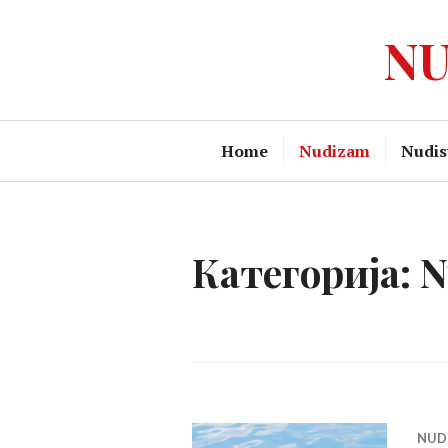
Skip
NU
to
content
Home
Nudizam
Nudist
Категорија:
N
NUD